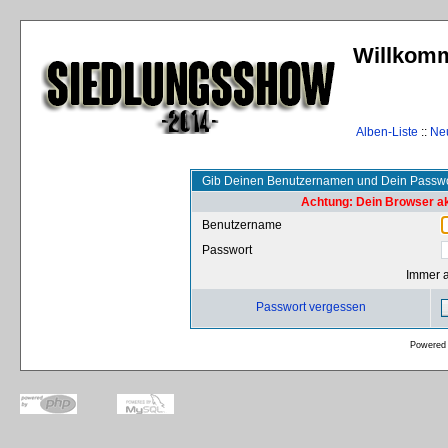
Willkomm
Alben-Liste
::
Ne
Gib Deinen Benutzernamen und Dein Passwo
Achtung: Dein Browser akz
Benutzername
Passwort
Immer 
Passwort vergessen
Powered