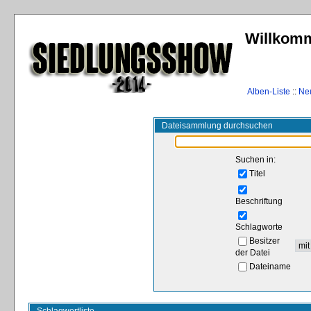
Willkomm
Alben-Liste
::
Ne
Dateisammlung durchsuchen
Suchen in:
Titel
Beschriftung
Schlagworte
Besitzer
der Datei
Dateiname