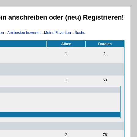
 anschreiben oder (neu) Registrieren!
hen
::
Am besten bewertet
::
Meine Favoriten
::
Suche
Alben
Dateien
1
1
1
63
2
78