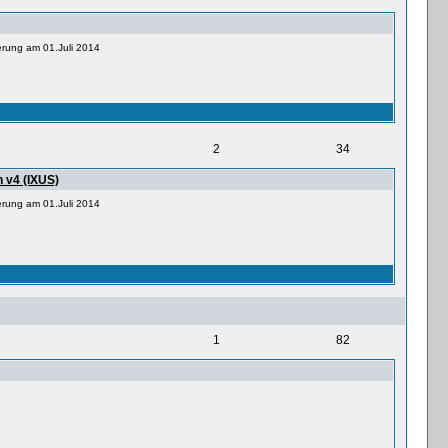
ierung am 01.Juli 2014
2
34
 v4 (IXUS)
ierung am 01.Juli 2014
1
82