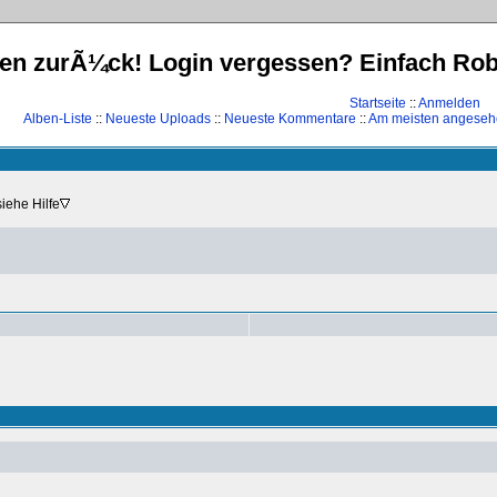
n zurÃ¼ck! Login vergessen? Einfach Robin
Startseite
::
Anmelden
Alben-Liste
::
Neueste Uploads
::
Neueste Kommentare
::
Am meisten angese
siehe Hilfe