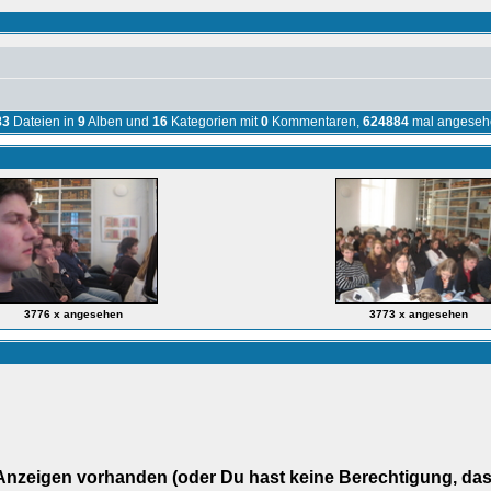
83
Dateien in
9
Alben und
16
Kategorien mit
0
Kommentaren,
624884
mal angeseh
3776 x angesehen
3773 x angesehen
Anzeigen vorhanden (oder Du hast keine Berechtigung, da