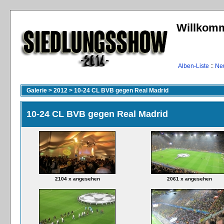
Willkomm
Alben-Liste
::
Ne
Galerie
>
2012
>
10-24 CL BVB gegen Real Madrid
10-24 CL BVB gegen Real Madrid
2104 x angesehen
2061 x angesehen